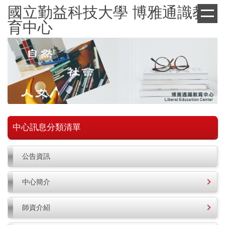
跳
國立勤益科技大學 博雅通識教
到
育中心
主
要
內
容
區
中心訊息分類清單
公告資訊
中心簡介
師資介紹