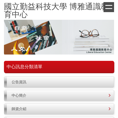
跳
國立勤益科技大學 博雅通識教
到
育中心
主
要
內
容
區
中心訊息分類清單
公告資訊
中心簡介
師資介紹