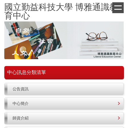
跳
國立勤益科技大學 博雅通識教
到
育中心
主
要
內
容
區
中心訊息分類清單
公告資訊
中心簡介
師資介紹