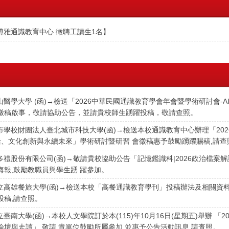
博雅通識教育中心 徵聘工讀生1名】
山醫學大學 (函)→檢送「2026中華民國通識教育學會年會暨學術研討會-
徵稿啟事，敬請協助公告，並請貴校師生踴躍投稿，敬請查照。
市學校財團法人臺北城市科技大學(函)→檢送本校通識教育中心辦理「202
生活、文化創新與永續未來」學術研討暨研習 會徵稿惠予鼓勵踴躍賜稿,請查
多禮股份有限公司(函)→敬請貴校協助公告「記憶鑑識科|2026政治檔案解
海報,鼓勵教職員與學生踴 躍參加。
立高雄餐旅大學(函)→檢送本校「高餐通識教育學刊」投稿辦法及相關資料 
投稿,請查照。
立臺南大學(函)→本校人文學院訂於本(115)年10月16日(星期五)舉辦 「2
論壇與走讀」,敬請 貴單位鼓勵所屬參加,並惠予公告活動訊息,請查照。