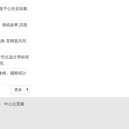
請惠予公告並鼓勵
」徵稿啟事,請惠
教 育聯盟共同
。
研究生論文學術研
查照。
建構」國際研討
更多...
6)
中心位置圖