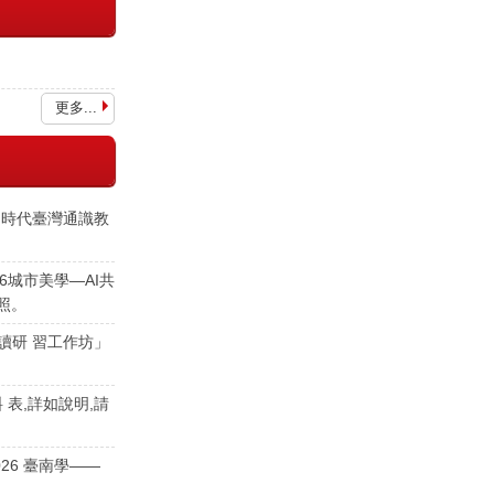
更多...
AI時代臺灣通識教
6城市美學—AI共
照。
讀研 習工作坊」
表,詳如說明,請
026 臺南學——