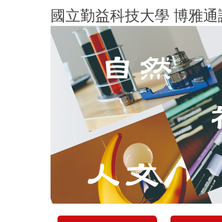
跳
國立勤益科技大學 博雅通
到
主
要
內
容
區