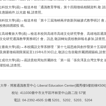
志科技大學(函)→檢送本校「通識教育學報」第十四期徵稿相關資料,敬 
惠賜稿件,以光篇 幅,請查照。
南科技大學(函)→檢送本校「第十三屆海峽兩岸創新與融滲式教學研討 會
校教師踴躍投 稿。
立高雄餐旅大學(函)→檢送本校與高雄市高雄文化研究學會、高雄地區通識
雄文化研究通識教學實務研討 會」訊息,敬請轉知貴校教師報名參加,請查照
立臺南大學(函)→本校國語文學系辦理「第十七屆思維與創作暨第十五屆
及摘要徵稿期限展延至115年6月30日止,敬請公告鼓勵所屬踴躍賜稿,請
立成功大學(函)→函請貴校周知所屬師生「第一屆「張良澤及台灣文學史 
躍投稿,請查照。
 - 博雅通識教育中心 Liberal Education Center(國秀樓5樓前棟K50
校址: 411030臺中市太平區坪林里中山路二段 57號
電話: 04-2392-4505 分機 5201、5202、5203、5204