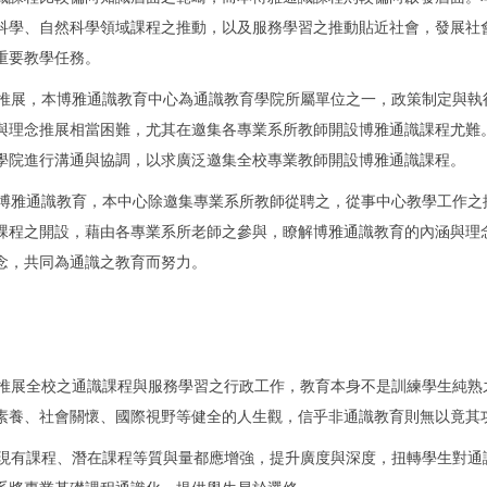
科學、自然科學領域課程之推動，以及服務學習之推動貼近社會，發展社
重要教學任務。
展，本博雅通識教育中心為通識教育學院所屬單位之一，政策制定與執
與理念推展相當困難，尤其在邀集各專業系所教師開設博雅通識課程尤難
學院進行溝通與協調，以求廣泛邀集全校專業教師開設博雅通識課程。
雅通識教育，本中心除邀集專業系所教師從聘之，從事中心教學工作之
課程之開設，藉由各專業系所老師之參與，瞭解博雅通識教育的內涵與理
念，共同為通識之教育而努力。
展全校之通識課程與服務學習之行政工作，教育本身不是訓練學生純熟
素養、社會關懷、國際視野等健全的人生觀，信乎非通識教育則無以竟其
有課程、潛在課程等質與量都應增強，提升廣度與深度，扭轉學生對通