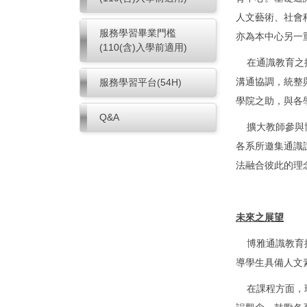
人文藝術、社會
服務學習畢業門檻
亦為本中心另一
(110(含)入學前適用)
在通識教育之推
溝通協調，統整
服務學習平台(54H)
學院之助，與各
Q&A
擴大教師參與博
各系所邀集通識
法融合彼此的理
未來之展望
博雅通識教育推
導學生具備人文
在課程方面，現