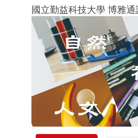
跳
國立勤益科技大學 博雅通
到
主
要
內
容
區