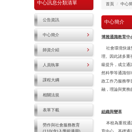
中心訊息分類清單
首頁
中心
公告資訊
中心簡介
中心簡介
博雅通識教育中
社會環境快速變
師資介紹
理。因此諸多重
級提升，成立通
人員執掌
然科學等通識領
課程大綱
政工作乃服務學
融，理論與實務
相關法規
表單下載
組織與變革
本校為重視通識
勞作與社會服務教育
(110(含)入學前適用)
育中心。基礎通