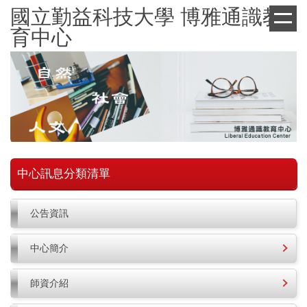
跳
國立勤益科技大學 博雅通識教
到
育中心
主
要
內
容
區
中心訊息分類清單
公告資訊
中心簡介
師資介紹