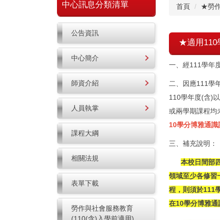
中心訊息分類清單
首頁
★勞
公告資訊
★適用11
中心簡介
一、經111學年
師資介紹
二、因應111
110學年度(含
人員執掌
或兩學期課程均
10學分博雅通
課程大綱
三、補充說明：
相關法規
本校日間部
領域至少各修習
表單下載
程，則須於11
在10學分博雅
勞作與社會服務教育
(110(含)入學前適用)