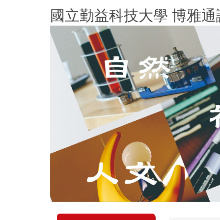
跳
國立勤益科技大學 博雅通
到
主
要
內
容
區