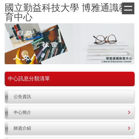
跳
國立勤益科技大學 博雅通識教
到
育中心
主
要
內
容
區
中心訊息分類清單
公告資訊
中心簡介
師資介紹