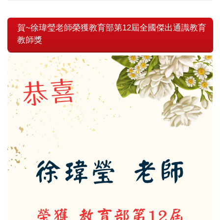
賀~徐瑋瑩老師榮獲教育部第12屆全國傑出通識教育
教師獎