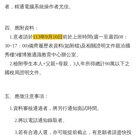
者，精通電腦系
統操作者尤佳。
四、應附資料：
1.意者請於
113年9月10日
前於上班時間(週一至週四08：
30~17：00)備
齊履歷表資料(如附檔)及相關證明文件親洽國
秀樓5樓博雅通識教育中
心辦公室。
2.檢附學生本人+父親+母親，3人年所得總計90萬以下之
國稅局證明文件。
五、應徵注意事項：
1.
資料審核通過者，將另行通知面試時間。
2.
將以電話通知錄取者。
3.
若有合適人選，亦可能提前截止，有意願者請盡快投