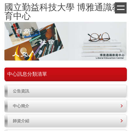
跳
國立勤益科技大學 博雅通識教
到
育中心
主
要
內
容
區
中心訊息分類清單
公告資訊
中心簡介
師資介紹