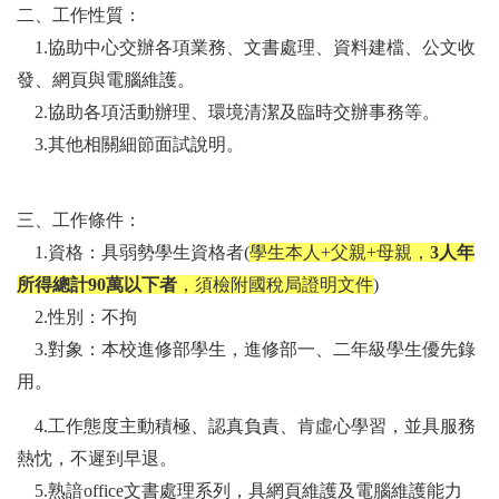
二、工作性質：
1.協助中心交辦各項業務、文書處理、資料建檔、公文收
發、網頁與電腦
維護。
2.協助各項活動辦理、環境清潔及臨時交辦事務等。
3.其他相關細節面試說明。
三、工作條件：
1.資格：具弱勢學生資格者(
學生本人+父親+母親，
3人年
所得總計90萬
以下者
，須檢附國稅局證明文件
)
2.性別：不拘
3.對象：本校進修部學生，
進修部
一、二年級學生優先錄
用。
4.
工作態度主動積極、認真負責、肯虛心學習，並具服務
熱忱，不遲到早
退。
5.熟諳office文書處理系列，具網頁維護及電腦維護能力