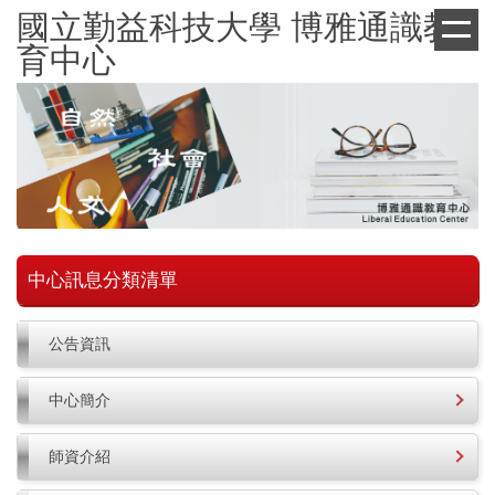
跳
國立勤益科技大學 博雅通識教
到
育中心
主
要
內
容
區
中心訊息分類清單
公告資訊
中心簡介
師資介紹