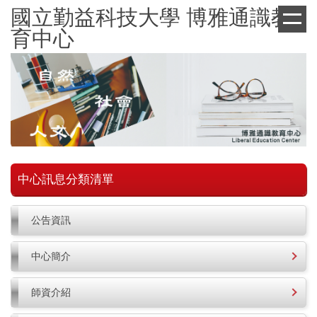
跳
國立勤益科技大學 博雅通識教
到
育中心
主
要
內
容
區
中心訊息分類清單
公告資訊
中心簡介
師資介紹