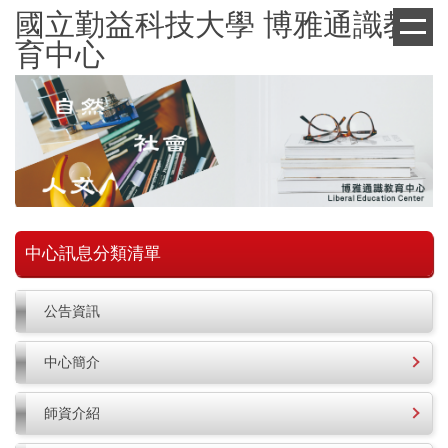
跳
國立勤益科技大學 博雅通識教
到
育中心
主
要
內
容
區
中心訊息分類清單
公告資訊
中心簡介
師資介紹