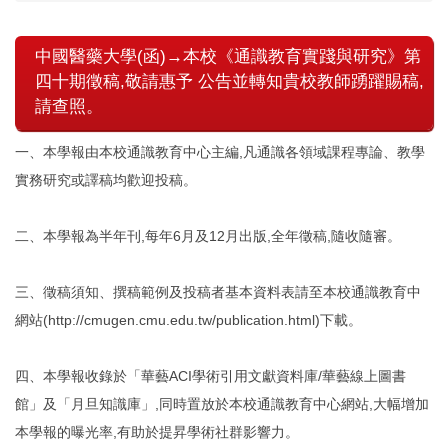
中國醫藥大學(函)→本校《通識教育實踐與研究》第
四十期徵稿,敬請惠予 公告並轉知貴校教師踴躍賜稿,
請查照。
一、本學報由本校通識教育中心主編,凡通識各領域課程專論、教學
實務研究或譯稿均歡迎投稿。
二、本學報為半年刊,每年6月及12月出版,全年徵稿,隨收隨審。
三、徵稿須知、撰稿範例及投稿者基本資料表請至本校通識教育中
網站(http://cmugen.cmu.edu.tw/publication.html)下載。
四、本學報收錄於「華藝ACI學術引用文獻資料庫/華藝線上圖書
館」及「月旦知識庫」,同時置放於本校通識教育中心網站,大幅增加
本學報的曝光率,有助於提昇學術社群影響力。