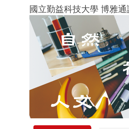
跳
國立勤益科技大學 博雅通
到
主
要
內
容
區