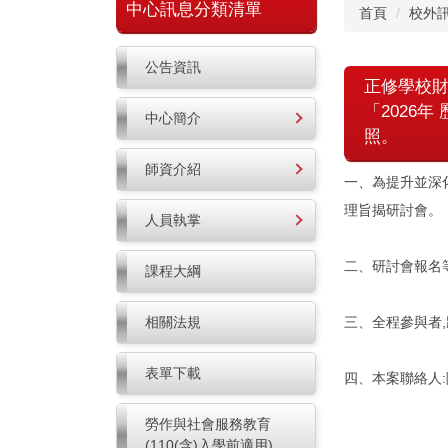
中心訊息分類清單
首頁
校外
公告資訊
正修學校財
「2026
中心簡介
照。
師資介紹
一、為提升並深化
理旨揭研討會。
人員執掌
二、研討會報名等相關
課程大綱
相關法規
三、全程參與者
表單下載
四、本案聯絡人:陳瑩玉
勞作與社會服務教育
(110(含)入學前適用)