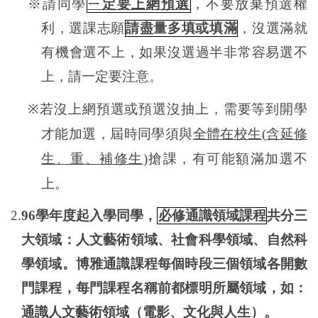
※請同學
ㄧ定要上網預選
，不要放棄預選權
利，選課志願
請盡量多填或填滿
，沒選滿就
有機會選不上，如果沒選過半非常容易選不
上，請一定要注意。
※
若沒上網預選或預選沒抽上，需要等到開學
才能加選，屆時同學須與
全體在校生
(
含延修
生、重、補修生
)
搶課，有可能額滿加選不
上。
2.
96
學年度起入學同學，
必修通識領域課程
共分三
大領域：人文藝術領域、社會科學領域、自然科
學領域。博雅通識課程每個時段三個領域各開數
門課程，每門課程名稱前都標明所屬領域，如：
通識人文藝術領域（電影、文化與人生）。