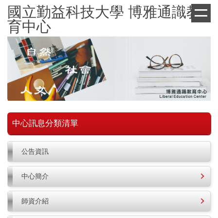
跳
國立勤益科技大學 博雅通識教
到
育中心
主
要
內
容
區
中心訊息分類清單
公告資訊
中心簡介
師資介紹