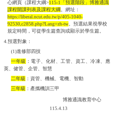
心網頁（課程大綱
>
115-1
「預選階段」博雅通識
課程開課列表及課程大綱
。網址：
https://liberal.ncut.edu.tw/p/405-1040-
92530,c2858.php?Lang=zh-tw
。預選結果視學校
規定時間，可從學生篇查詢或顯示於學生篇。
4.
預選對象：
(1)
進修部四技
一年級
：電子、化材、工管、資工、冷凍、應
英、健管、企管、智慧
二年級
：資管、機械、電機
、智動
三年級
：產攜機訓三甲
博雅通識教育中心
115.4.13