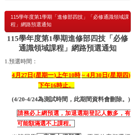
115學年度第1學期「進修部四技」「必修通識領域課
程」網路預選通知
115
學年度第
1
學期進修部四技「必修
通識領域課程」網路預選通知
1.
預選時間：
4
月
27
日
(
星期一
)
上午
10
時
~ 4
月
30
日
(
星期四
)
下午
16
時止。
(4/20-4/24
為測試時間，此期間資料會刪除。
)
請務必上網預選，加退選期登記人數多，有
可能額滿選不上課程。