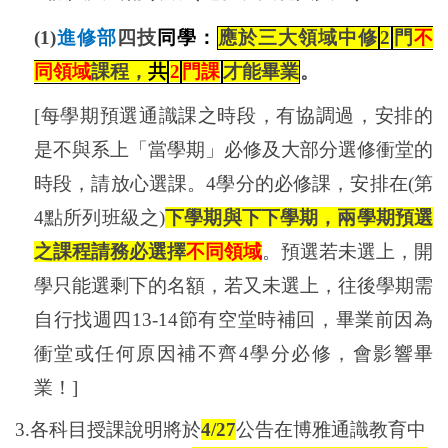
(1)
進修部
四技
同學：
應於三大領域中修
2
門
不
同領域
課程，
共
2
門課
才能畢業
。
[
每學期預選通識課之時段，有協調過，安排的
是不與系上「當學期」必修及大部分選修衝堂的
時段，請放心選課。
4
學分的必修課，安排在
(
第
4
點所列班級之
)
下學期與下下學期，兩學期預選
之課程請務必選擇
不同領域
。預選若未選上，開
學只能選剩下的名額，若又未選上，往後學期需
自行找週四
13-14
節有空堂時補回，畢業前因為
衝堂或任何原因補不齊
4
學分必修，會影響畢
業！
]
3.
各科目授課說明將於
4/27
公告在博雅通識教育中